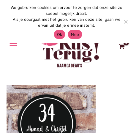
Ga
We gebruiken cookies om ervoor te zorgen dat onze site zo
Gratis Verzending in Nederland & Belg
naar
soepel mogelijk draait.
de
Als je doorgaat met het gebruiken van deze site, gaan we
inhoud
ervan uit dat je ermee instemt.
Ok
Nee