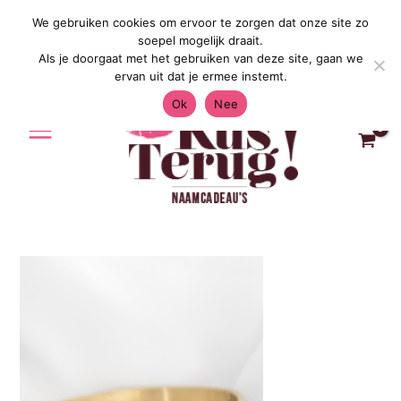
Ga
We gebruiken cookies om ervoor te zorgen dat onze site zo
Gratis Verzending in Nederland & Belgi
naar
soepel mogelijk draait.
de
Als je doorgaat met het gebruiken van deze site, gaan we
inhoud
ervan uit dat je ermee instemt.
Ok
Nee