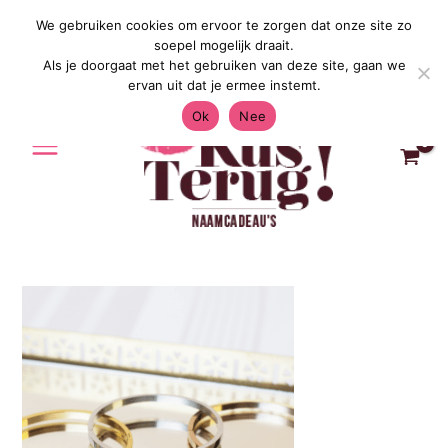
Ga
We gebruiken cookies om ervoor te zorgen dat onze site zo
Gratis Verzending in Nederland & Bel
naar
soepel mogelijk draait.
de
Als je doorgaat met het gebruiken van deze site, gaan we
inhoud
ervan uit dat je ermee instemt.
Ok
Nee