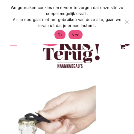
Ga
We gebruiken cookies om ervoor te zorgen dat onze site zo
Gratis Verzending in Nederland & Bel
naar
soepel mogelijk draait.
de
Als je doorgaat met het gebruiken van deze site, gaan we
inhoud
ervan uit dat je ermee instemt.
Ok
Nee