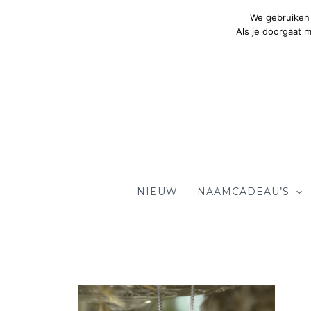
Ga
We gebruiken 
naar
Als je doorgaat 
de
inhoud
NIEUW
NAAMCADEAU’S