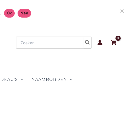
atis Verzending in Nederland & België 4.7/5 op
.
Ok
Nee
Zoeken
naar:
DEAU’S
NAAMBORDEN