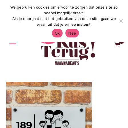
Ga
We gebruiken cookies om ervoor te zorgen dat onze site zo
Gratis Verzending in Nederland & Belg
naar
soepel mogelijk draait.
de
Als je doorgaat met het gebruiken van deze site, gaan we
inhoud
ervan uit dat je ermee instemt.
Ok
Nee