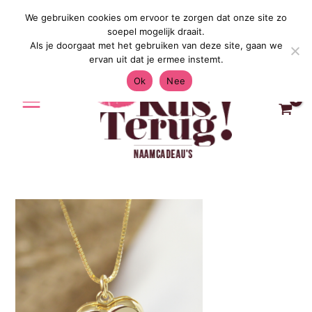
Ga
We gebruiken cookies om ervoor te zorgen dat onze site zo
Gratis Verzending in Nederland & Belg
naar
soepel mogelijk draait.
de
Als je doorgaat met het gebruiken van deze site, gaan we
inhoud
ervan uit dat je ermee instemt.
Ok
Nee