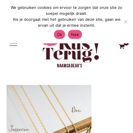
Ga
We gebruiken cookies om ervoor te zorgen dat onze site zo
Gratis Verzending in Nederland & Be
naar
soepel mogelijk draait.
de
Als je doorgaat met het gebruiken van deze site, gaan we
inhoud
ervan uit dat je ermee instemt.
Ok
Nee