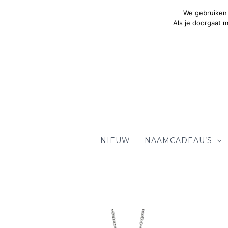
Ga
We gebruiken 
naar
Als je doorgaat 
de
inhoud
NIEUW
NAAMCADEAU’S