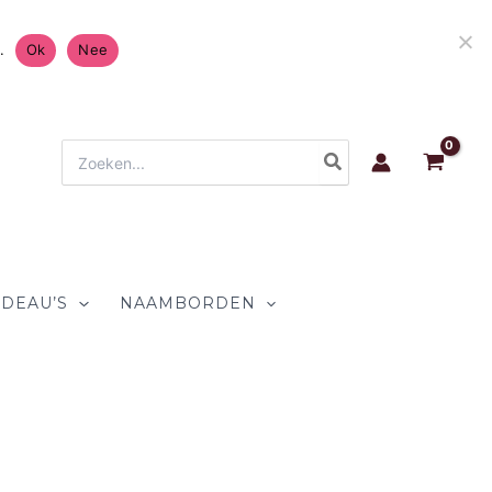
atis Verzending in Nederland & België 4.7/5 op
.
Ok
Nee
Zoeken
naar:
DEAU’S
NAAMBORDEN