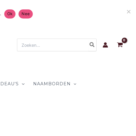
Gratis Verzending in Nederland & België 4.7/5 op
.
Ok
Nee
Zoeken
naar:
DEAU’S
NAAMBORDEN