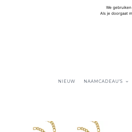
Ga
We gebruiken 
naar
Als je doorgaat 
de
inhoud
NIEUW
NAAMCADEAU’S