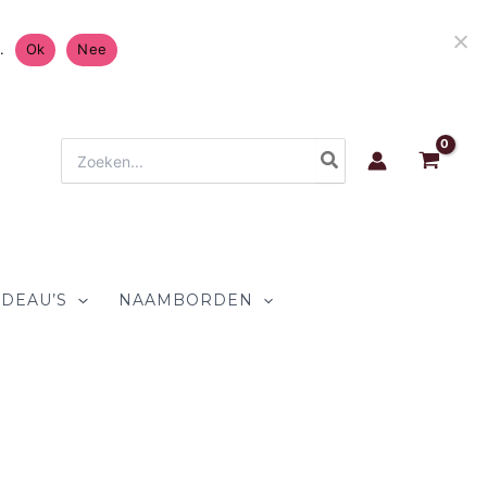
ratis Verzending in Nederland & België 4.7/5 op
.
Ok
Nee
Zoeken
naar:
DEAU’S
NAAMBORDEN