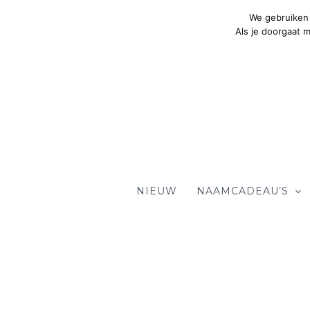
Ga
We gebruiken 
naar
Als je doorgaat 
de
inhoud
NIEUW
NAAMCADEAU’S