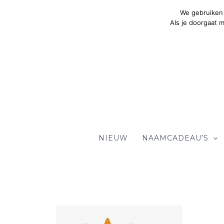
Ga
We gebruiken 
naar
Als je doorgaat 
de
inhoud
NIEUW
NAAMCADEAU’S