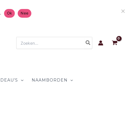
Gratis Verzending in Nederland & België 4.7/5 op
.
Ok
Nee
Zoeken
naar:
DEAU’S
NAAMBORDEN