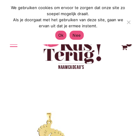
Ga
We gebruiken cookies om ervoor te zorgen dat onze site zo
Gratis Verzending in Nederland & Bel
naar
soepel mogelijk draait.
de
Als je doorgaat met het gebruiken van deze site, gaan we
inhoud
ervan uit dat je ermee instemt.
Ok
Nee