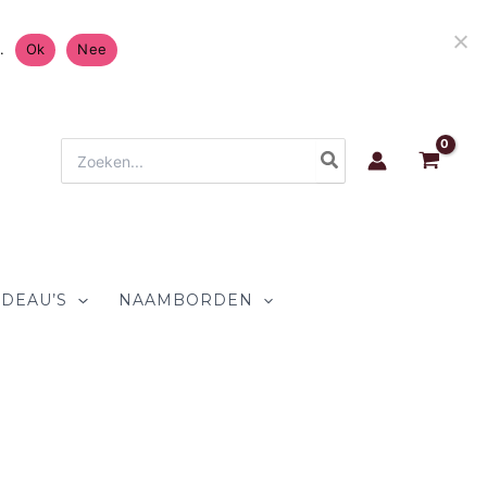
atis Verzending in Nederland & België 4.7/5 op
.
Ok
Nee
Zoeken
naar:
DEAU’S
NAAMBORDEN