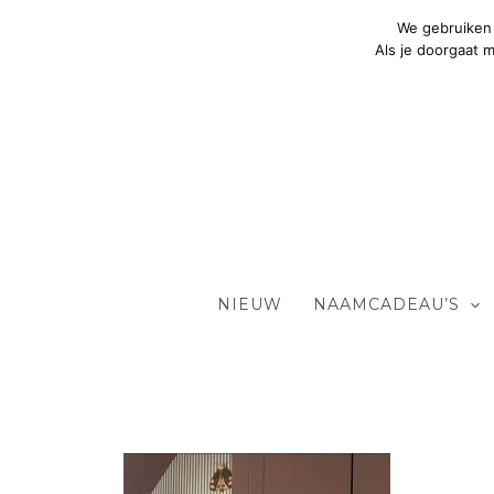
Ga
We gebruiken 
naar
Als je doorgaat 
de
inhoud
NIEUW
NAAMCADEAU’S