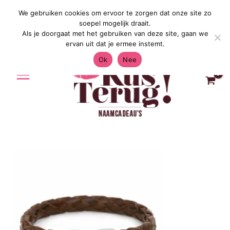
Ga
We gebruiken cookies om ervoor te zorgen dat onze site zo
Gratis Verzending in Nederland & Be
naar
soepel mogelijk draait.
de
Als je doorgaat met het gebruiken van deze site, gaan we
inhoud
ervan uit dat je ermee instemt.
Ok
Nee