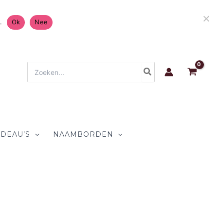
atis Verzending in Nederland & België 4.7/5 op
.
Ok
Nee
Zoeken
naar:
DEAU’S
NAAMBORDEN