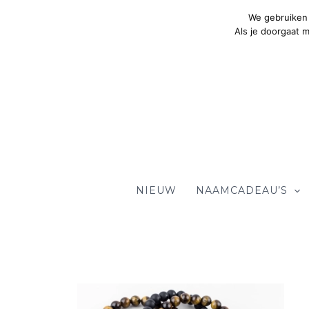
Ga
We gebruiken 
naar
Als je doorgaat 
de
inhoud
NIEUW
NAAMCADEAU’S