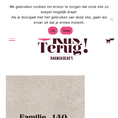
Ga
We gebruiken cookies om ervoor te zorgen dat onze site zo
Gratis Verzending in Nederland & Belg
naar
soepel mogelijk draait.
de
Als je doorgaat met het gebruiken van deze site, gaan we
inhoud
ervan uit dat je ermee instemt.
Ok
Nee