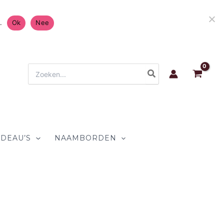
Gratis Verzending in Nederland & België 4.7/5 op
.
Ok
Nee
Zoeken
naar:
DEAU’S
NAAMBORDEN