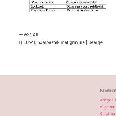
VORIGE
NIEUW kinderbestek met gravure | Beertje
Klanten
Vragen 
Verzend
Klachten