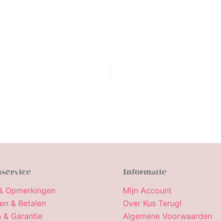
service
Informatie
& Opmerkingen
Mijn Account
en & Betalen
Over Kus Terug!
 & Garantie
Algemene Voorwaarden