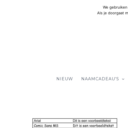
Ga
We gebruiken 
naar
Als je doorgaat 
de
inhoud
NIEUW
NAAMCADEAU’S