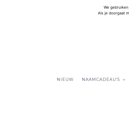
Ga
We gebruiken 
naar
Als je doorgaat 
de
inhoud
NIEUW
NAAMCADEAU’S