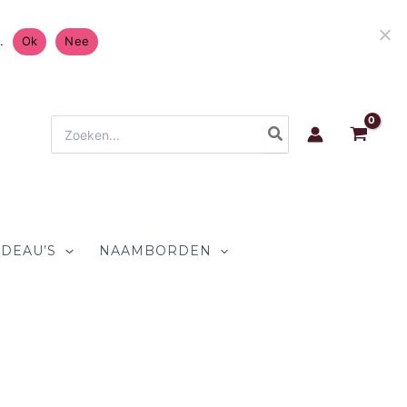
is Verzending in Nederland & België 4.7/5 op
.
Ok
Nee
Zoeken
naar:
DEAU’S
NAAMBORDEN