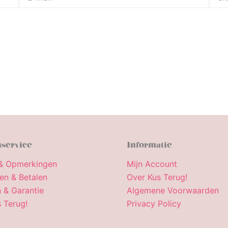
mail*
service
Informatie
& Opmerkingen
Mijn Account
en & Betalen
Over Kus Terug!
 & Garantie
Algemene Voorwaarden
 Terug!
Privacy Policy