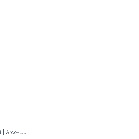
Naamplaatjes voordeur bestellen | RVS naambord | Arco-Line 20×15 cm