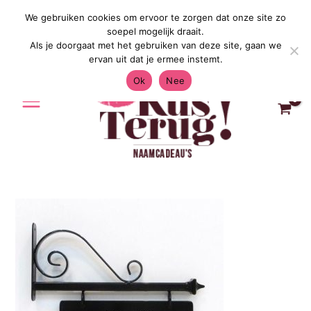
Ga
We gebruiken cookies om ervoor te zorgen dat onze site zo
Gratis Verzending in Nederland & Belgi
naar
soepel mogelijk draait.
de
Als je doorgaat met het gebruiken van deze site, gaan we
inhoud
ervan uit dat je ermee instemt.
Ok
Nee