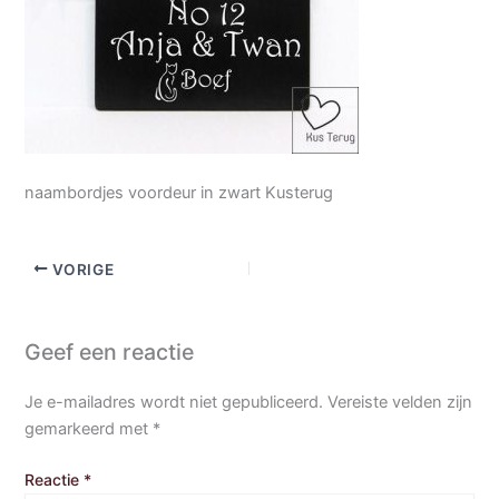
naambordjes voordeur in zwart Kusterug
VORIGE
Geef een reactie
Je e-mailadres wordt niet gepubliceerd.
Vereiste velden zijn
gemarkeerd met
*
Reactie
*