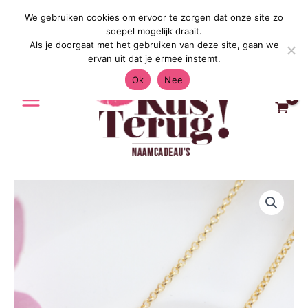
Ga
We gebruiken cookies om ervoor te zorgen dat onze site zo
Gratis Verzending in Nederland & België 4.7
naar
soepel mogelijk draait.
de
Als je doorgaat met het gebruiken van deze site, gaan we
inhoud
ervan uit dat je ermee instemt.
Ok
Nee