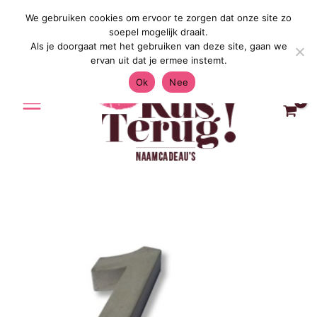
Ga
We gebruiken cookies om ervoor te zorgen dat onze site zo
Gratis Verzending in Nederland & Bel
naar
soepel mogelijk draait.
de
Als je doorgaat met het gebruiken van deze site, gaan we
inhoud
ervan uit dat je ermee instemt.
Ok
Nee