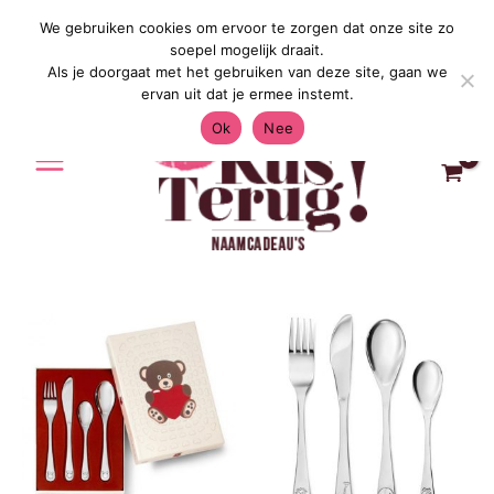
Ga
We gebruiken cookies om ervoor te zorgen dat onze site zo
Gratis Verzending in Nederland & België 4
naar
soepel mogelijk draait.
de
Als je doorgaat met het gebruiken van deze site, gaan we
inhoud
ervan uit dat je ermee instemt.
Ok
Nee