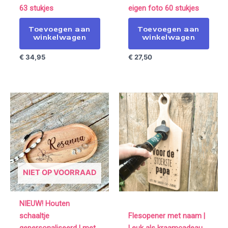
63 stukjes
eigen foto 60 stukjes
Toevoegen aan
Toevoegen aan
winkelwagen
winkelwagen
€
34,95
€
27,50
NIET OP VOORRAAD
NIEUW! Houten
schaaltje
Flesopener met naam |
gepersonaliseerd | met
Leuk als kraamcadeau