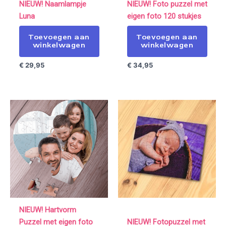
NIEUW! Naamlampje
NIEUW! Foto puzzel met
Luna
eigen foto 120 stukjes
Toevoegen aan
Toevoegen aan
winkelwagen
winkelwagen
€
29,95
€
34,95
NIEUW! Hartvorm
Puzzel met eigen foto
NIEUW! Fotopuzzel met