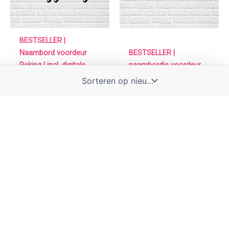
BESTSELLER |
Naambord voordeur
BESTSELLER |
Peking | incl. digitale
naambordje voordeur
proefdruk
Sofia | incl. proefdruk
Toevoegen aan
Toevoegen aan
winkelwagen
winkelwagen
€
129,95
€
129,95
Oorspronkelijke
Huidige
prijs
prijs
was:
is:
€ 62,00.
€ 52,00.