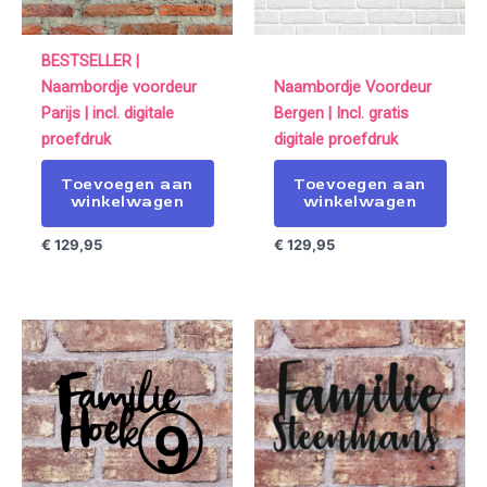
BESTSELLER |
Naambordje voordeur
Naambordje Voordeur
Parijs | incl. digitale
Bergen | Incl. gratis
proefdruk
digitale proefdruk
Toevoegen aan
Toevoegen aan
winkelwagen
winkelwagen
€
129,95
€
129,95