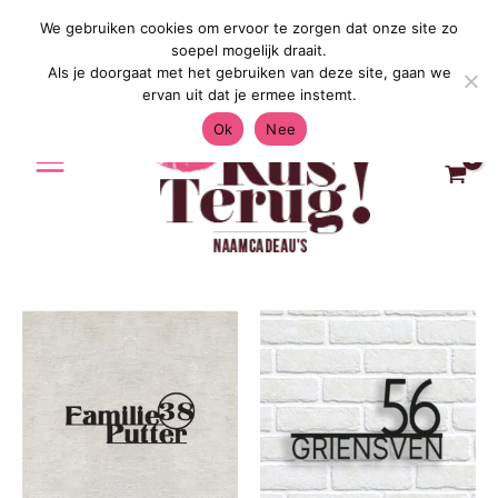
Ga
We gebruiken cookies om ervoor te zorgen dat onze site zo
Gratis Verzending in Nederland & België 4.7/
naar
soepel mogelijk draait.
de
Als je doorgaat met het gebruiken van deze site, gaan we
inhoud
ervan uit dat je ermee instemt.
Ok
Nee