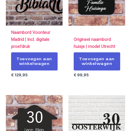
Naambord Voordeur
Madrid | Incl. digitale
Origineel naambord
proefdruk
huisje | model Utrecht
Toevoegen aan
Toevoegen aan
winkelwagen
winkelwagen
€
129,95
€
99,95