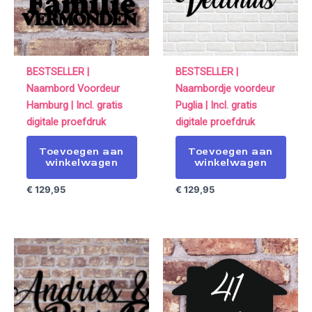
BESTSELLER |
BESTSELLER |
Naambord Voordeur
Naambordje voordeur
Hamburg | Incl. gratis
Puglia | Incl. gratis
digitale proefdruk
digitale proefdruk
Toevoegen aan
Toevoegen aan
winkelwagen
winkelwagen
€
129,95
€
129,95