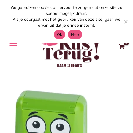
Ga
We gebruiken cookies om ervoor te zorgen dat onze site zo
Gratis Verzending in Nederland & Bel
naar
soepel mogelijk draait.
de
Als je doorgaat met het gebruiken van deze site, gaan we
inhoud
ervan uit dat je ermee instemt.
Ok
Nee