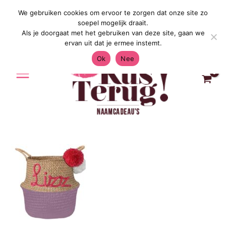
Ga
We gebruiken cookies om ervoor te zorgen dat onze site zo
Gratis Verzending in Nederland & Bel
naar
soepel mogelijk draait.
de
Als je doorgaat met het gebruiken van deze site, gaan we
inhoud
ervan uit dat je ermee instemt.
Ok
Nee