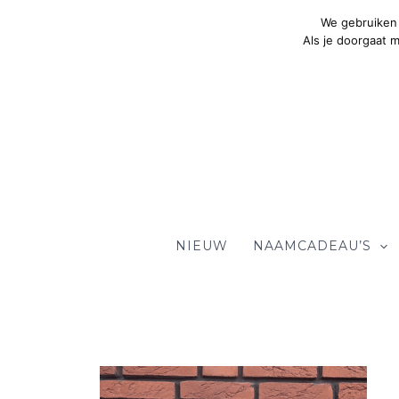
Ga
We gebruiken 
naar
Als je doorgaat 
de
inhoud
NIEUW
NAAMCADEAU’S