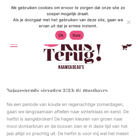
Ga
We gebruiken cookies om ervoor te zorgen dat onze site zo
Gratis Verzending in Nederland & Belgi
naar
soepel mogelijk draait.
de
Als je doorgaat met het gebruiken van deze site, gaan we
inhoud
ervan uit dat je ermee instemt.
Ok
Nee
Najaarstrends sieraden 2023: dé musthaves
Na een periode van koude en regenachtige zomerdagen,
gaan we langzaamaan aftellen naar sinterklaas en kerst. De
herfst is aangebroken! De hagen kleuren van groen naar
mooi donkerbruin en de bossen zien er in deze tijd van het
jaar altijd zo prachtig uit. De herfst is voor mij wel het meest