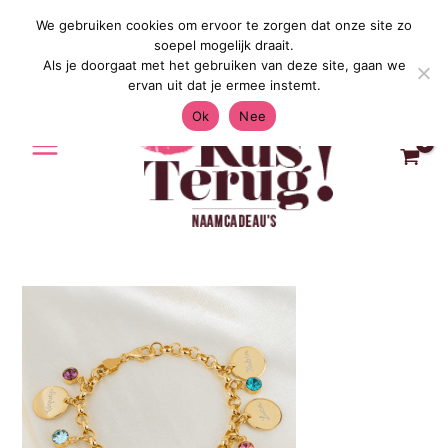
Ga
We gebruiken cookies om ervoor te zorgen dat onze site zo
Gratis Verzending in Nederland & Belg
naar
soepel mogelijk draait.
de
Als je doorgaat met het gebruiken van deze site, gaan we
inhoud
ervan uit dat je ermee instemt.
Ok
Nee