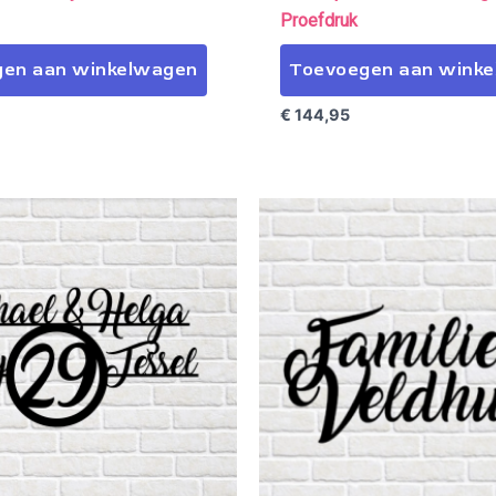
Proefdruk
en aan winkelwagen
Toevoegen aan wink
€
144,95