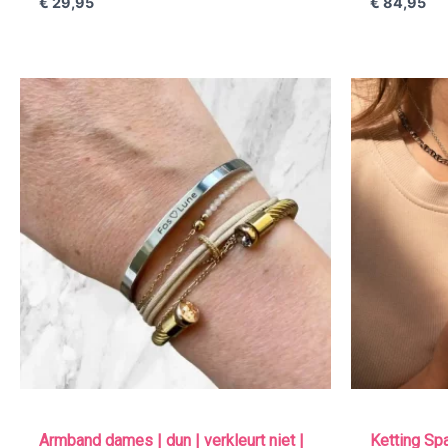
€
29,95
€
84,95
Armband dames | dun | verkleurt niet |
Ketting Sp