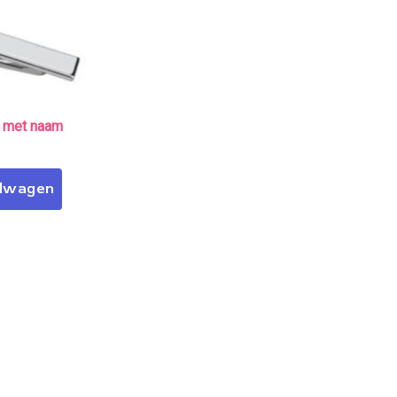
 met naam
elwagen