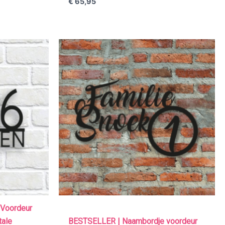
€
65,95
Voordeur
tale
BESTSELLER | Naambordje voordeur