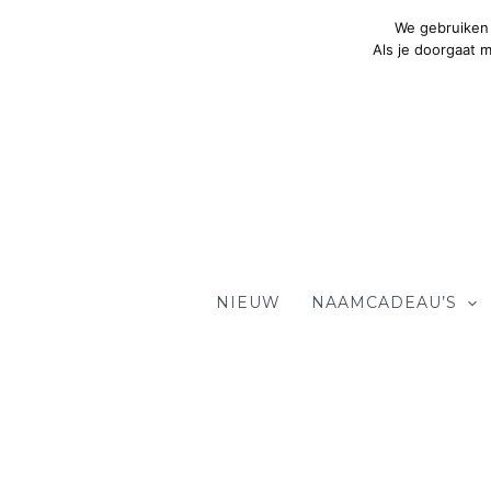
Ga
We gebruiken 
naar
Als je doorgaat 
de
inhoud
NIEUW
NAAMCADEAU’S