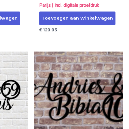
Parijs | incl. digitale proefdruk
elwagen
Toevoegen aan winkelwagen
€
129,95