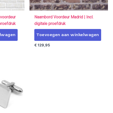
voordeur
Naambord Voordeur Madrid | Incl.
 proefdruk
digitale proefdruk
elwagen
Toevoegen aan winkelwagen
€
129,95