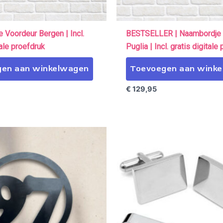
 Voordeur Bergen | Incl.
BESTSELLER | Naambordje 
tale proefdruk
Puglia | Incl. gratis digitale
en aan winkelwagen
Toevoegen aan wink
€
129,95