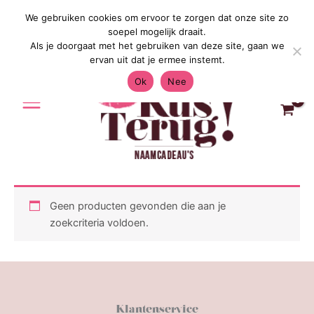
Ga
We gebruiken cookies om ervoor te zorgen dat onze site zo
Gratis Verzending in Nederland & Bel
naar
soepel mogelijk draait.
de
Als je doorgaat met het gebruiken van deze site, gaan we
inhoud
ervan uit dat je ermee instemt.
Ok
Nee
Geen producten gevonden die aan je
zoekcriteria voldoen.
Klantenservice