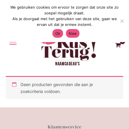
Ga
We gebruiken cookies om ervoor te zorgen dat onze site zo
Gratis Verzending in Nederland & Bel
naar
soepel mogelijk draait.
de
Als je doorgaat met het gebruiken van deze site, gaan we
inhoud
ervan uit dat je ermee instemt.
Ok
Nee
Geen producten gevonden die aan je
zoekcriteria voldoen.
Klantenservice