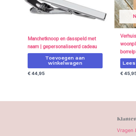
Verhui
Manchetknoop en dasspeld met
woonpla
naam | gepersonaliseerd cadeau
borrelp
Toevoegen aan
winkelwagen
Lees
€
44,95
€
45,9
Klanten
Vragen 