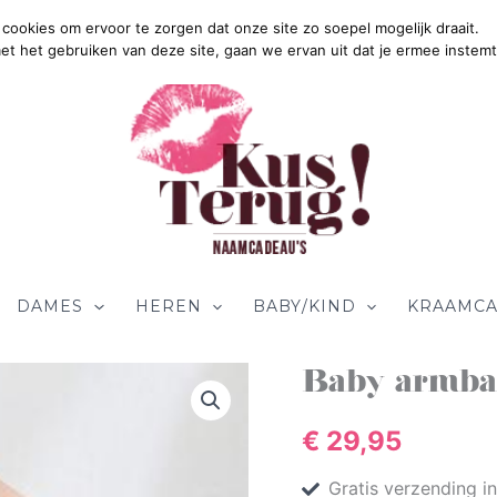
cookies om ervoor te zorgen dat onze site zo soepel mogelijk draait.
Gratis Ve
met het gebruiken van deze site, gaan we ervan uit dat je ermee instemt
DAMES
HEREN
BABY/KIND
KRAAMCA
Baby
Baby armba
armbandje
met
€
29,95
naam
aantal
Gratis verzending i