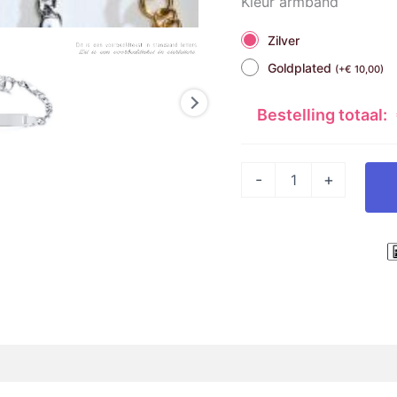
Kleur armband
Zilver
Goldplated
(
+
€
10,00
)
Bestelling totaal:
-
+