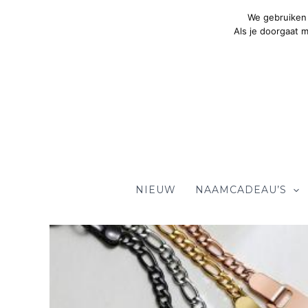
Ga
We gebruiken 
naar
Als je doorgaat 
de
inhoud
NIEUW
NAAMCADEAU’S