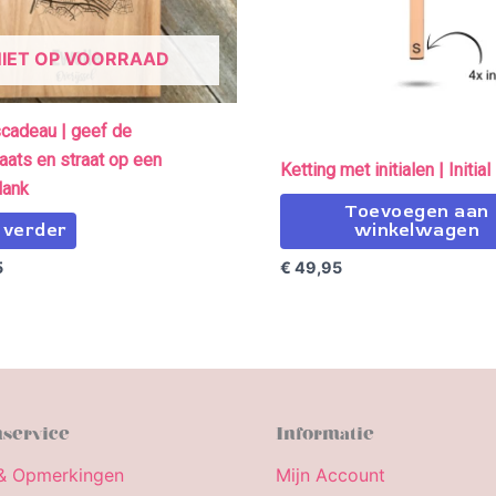
NIET OP VOORRAAD
scadeau | geef de
ats en straat op een
Ketting met initialen | Initial
lank
Toevoegen aan
 verder
winkelwagen
5
€
49,95
service
Informatie
& Opmerkingen
Mijn Account