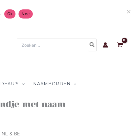
rzending in Nederland & België 4.7/5 op
.
Ok
Nee
Zoeken
naar:
DEAU’S
NAAMBORDEN
ndje met naam
n NL & BE