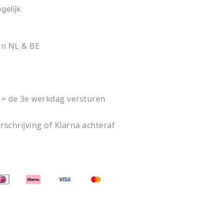
gelijk
5.
€ 34,95.
in NL & BE
= de 3e werkdag versturen
rschrijving of Klarna achteraf