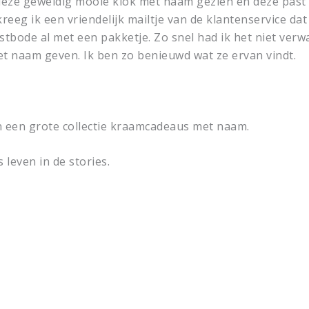
deze geweldig mooie klok met naam gezien en deze past e
kreeg ik een vriendelijk mailtje van de klantenservice d
stbode al met een pakketje. Zo snel had ik het niet verw
et naam geven. Ik ben zo benieuwd wat ze ervan vindt.
 een grote collectie kraamcadeaus met naam.
s leven in de stories.