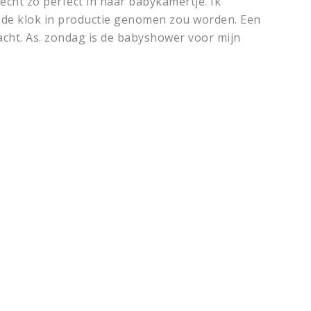
cht zo perfect in haar babykamertje. Ik
at de klok in productie genomen zou worden. Een
acht. As. zondag is de babyshower voor mijn