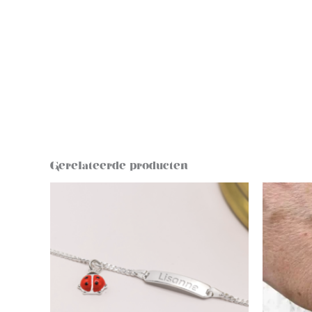
Gerelateerde producten
Oorspronkelijke
Huidige
prijs
prijs
was:
is:
€ 44,95.
€ 34,95.