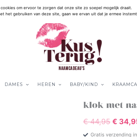
cookies om ervoor te zorgen dat onze site zo soepel mogelijk draait.
Gratis Verz
met het gebruiken van deze site, gaan we ervan uit dat je ermee instemt
DAMES
HEREN
BABY/KIND
KRAAMCA
klok met na
Oorspr
€
44,95
prijs
€
34,9
Gratis verzending i
was: