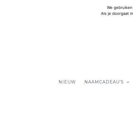
Ga
We gebruiken 
naar
Als je doorgaat 
de
inhoud
NIEUW
NAAMCADEAU’S