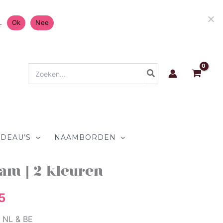
ending in Nederland & België 4.7/5 op
Ch
.
Ok
Nee
Zoeken
naar:
DEAU’S
NAAMBORDEN
am | 2 kleuren
onkelijke
Huidige
5
prijs
n NL & BE
is: