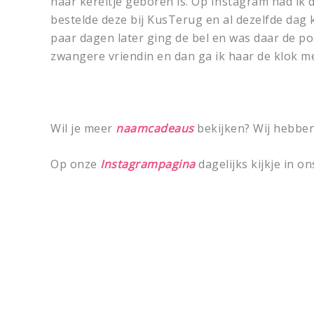
haar kereltje geboren is. Op Instagram had ik 
bestelde deze bij KusTerug en al dezelfde dag 
paar dagen later ging de bel en was daar de po
zwangere vriendin en dan ga ik haar de klok m
Wil je meer
naamcadeaus
bekijken? Wij hebben
Op onze
Instagrampagina
dagelijks kijkje in on