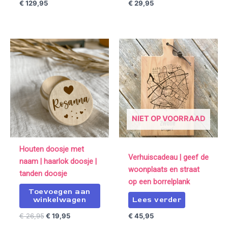
€
129,95
€
29,95
Oorspronkelijke
Huidige
prijs
prijs
was:
is:
€ 26,95.
€ 19,95.
NIET OP VOORRAAD
Houten doosje met
Verhuiscadeau | geef de
naam | haarlok doosje |
woonplaats en straat
tanden doosje
op een borrelplank
Toevoegen aan
winkelwagen
Lees verder
€
26,95
€
19,95
€
45,95