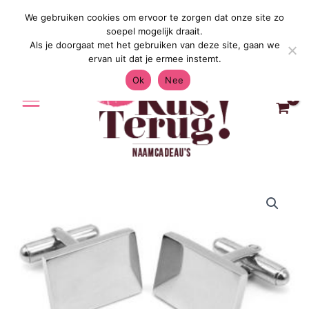
Ga
We gebruiken cookies om ervoor te zorgen dat onze site zo
Gratis Verzending in Nederland & België 4.7
naar
soepel mogelijk draait.
de
Als je doorgaat met het gebruiken van deze site, gaan we
inhoud
ervan uit dat je ermee instemt.
Ok
Nee
Manchetknoop
en
dasspeld
met
naam
|
gepersonaliseerd
cadeau
aantal