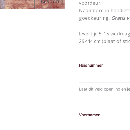
voordeur.
Naambord in handlette
goedkeuring.
Gratis v
levertijd 5-15 werkda
29×44 cm (plaat of sti
Huisnummer
Laat dit veld open indien 
Voornamen