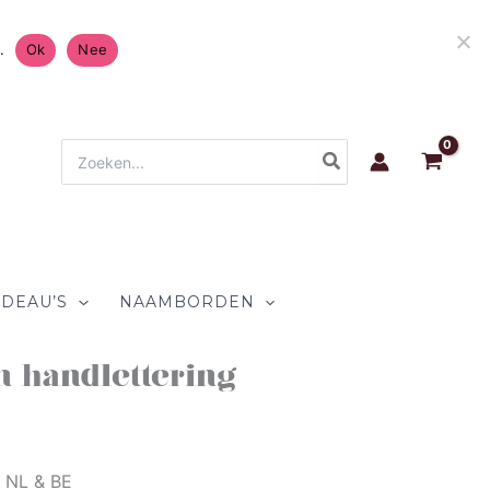
ing in Nederland & België 4.7/5 op
Chat 
.
Ok
Nee
Zoeken
naar:
DEAU’S
NAAMBORDEN
 handlettering
n NL & BE