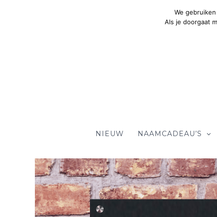
Ga
We gebruiken 
naar
Als je doorgaat 
de
inhoud
NIEUW
NAAMCADEAU’S