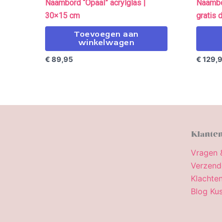
Naambord “Opaal” acrylglas |
Naambor
30×15 cm
gratis 
Toevoegen aan
winkelwagen
€
89,95
€
129,
Klanten
Vragen 
Verzend
Klachten
Blog Kus