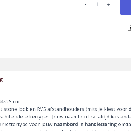
-
+
ng
44×29 cm
t stone look en RVS afstandhouders (mits je kiest voor d
hillende lettertypes. Jouw naambord zal altijd iets ande
er lettertype voor jouw
naambord in handlettering
omdat