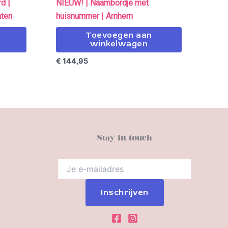
d |
NIEUW! | Naambordje met
nten
huisnummer | Arnhem
Toevoegen aan
winkelwagen
€
144,95
Stay in touch