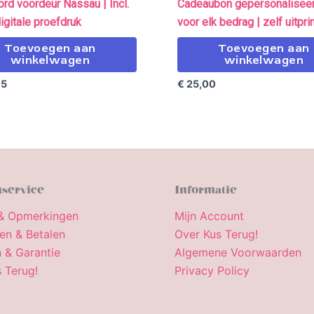
d voordeur Nassau | Incl.
Cadeaubon gepersonaliseer
digitale proefdruk
voor elk bedrag | zelf uitpri
Toevoegen aan
Toevoegen aan
winkelwagen
winkelwagen
95
€
25,00
service
Informatie
& Opmerkingen
Mijn Account
en & Betalen
Over Kus Terug!
 & Garantie
Algemene Voorwaarden
 Terug!
Privacy Policy