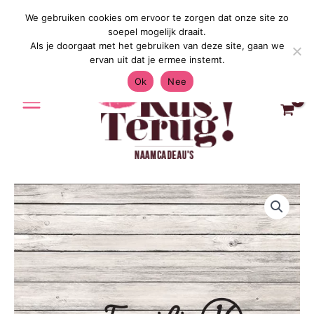
Ga
We gebruiken cookies om ervoor te zorgen dat onze site zo
Gratis Verzending in Nederland & België 4.7/5 o
naar
soepel mogelijk draait.
de
Als je doorgaat met het gebruiken van deze site, gaan we
inhoud
ervan uit dat je ermee instemt.
Ok
Nee
NIEUW!
|
Naambordje
voordeur
|
handletter
|
Hengelo
aantal