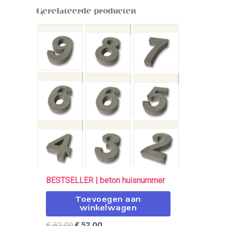
Gerelateerde producten
Oorspronkelijke
Huidige
prijs
prijs
was:
is:
€ 62,00.
€ 52,00.
BESTSELLER | beton huisnummer
Toevoegen aan
winkelwagen
€
62,00
€
52,00