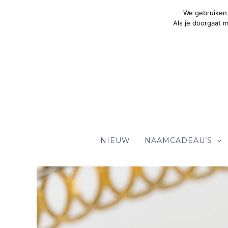
Ga
We gebruiken 
naar
Als je doorgaat 
de
inhoud
NIEUW
NAAMCADEAU’S