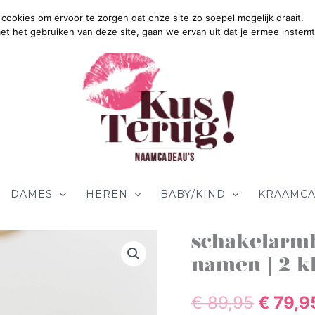
cookies om ervoor te zorgen dat onze site zo soepel mogelijk draait.
Gratis Ve
met het gebruiken van deze site, gaan we ervan uit dat je ermee instemt
DAMES
HEREN
BABY/KIND
KRAAMCA
schakelarmb
Oorspr
namen | 2 k
prijs
€
89,95
€
79,9
was: