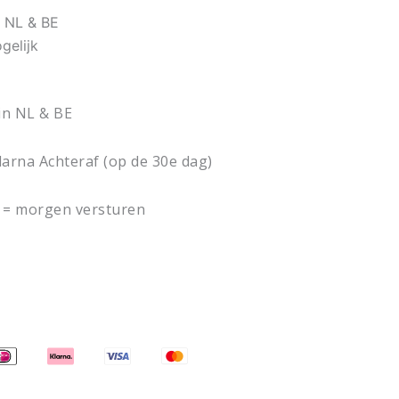
n NL & BE
5.
€ 79,95.
gelijk
in NL & BE
larna Achteraf (op de 30e dag)
 = morgen versturen