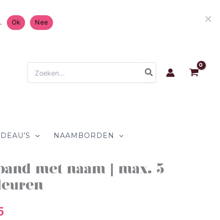
rzending in Nederland & België 4.7/5 op
.
Ok
Nee
Zoeken
naar:
DEAU’S
NAAMBORDEN
and met naam | max. 5
onkelijke
Huidige
leuren
prijs
5
is: