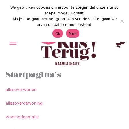
Ga
We gebruiken cookies om ervoor te zorgen dat onze site zo
Gratis Verzending in Nederland & Bel
naar
soepel mogelijk draait.
de
Als je doorgaat met het gebruiken van deze site, gaan we
inhoud
ervan uit dat je ermee instemt.
Ok
Nee
Startpagina’s
allesoverwonen
allesoverdewoning
woningdecoratie