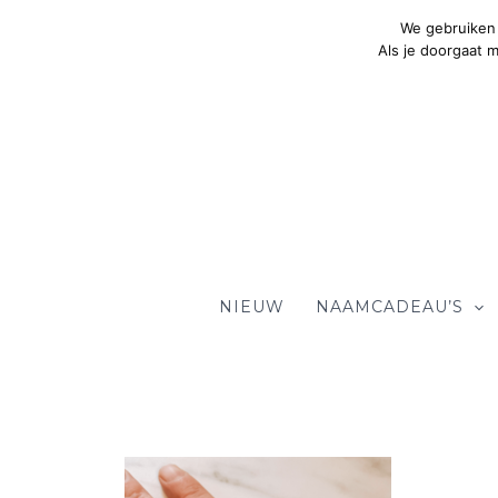
Ga
We gebruiken 
naar
Als je doorgaat 
de
inhoud
NIEUW
NAAMCADEAU’S