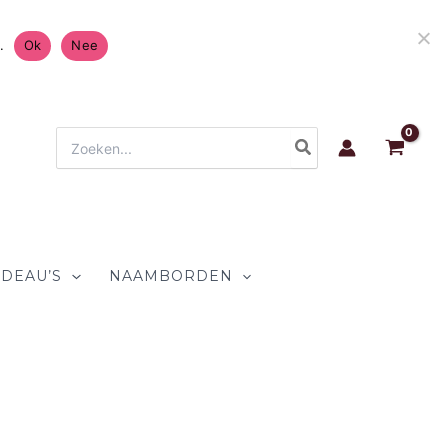
Gratis Verzending in Nederland & België 4.7/5 op
.
Ok
Nee
Zoeken
naar:
DEAU’S
NAAMBORDEN