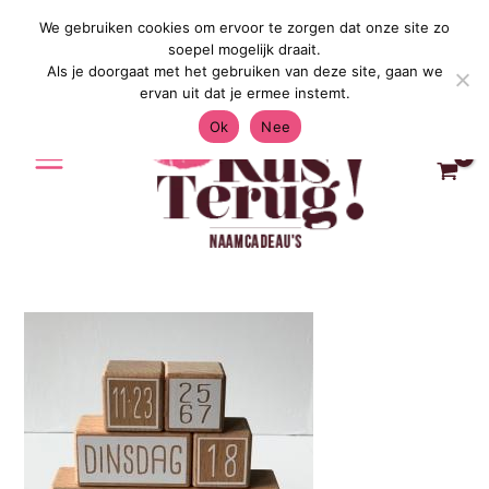
Ga
We gebruiken cookies om ervoor te zorgen dat onze site zo
Gratis Verzending in Nederland & Belg
naar
soepel mogelijk draait.
de
Als je doorgaat met het gebruiken van deze site, gaan we
inhoud
ervan uit dat je ermee instemt.
Ok
Nee