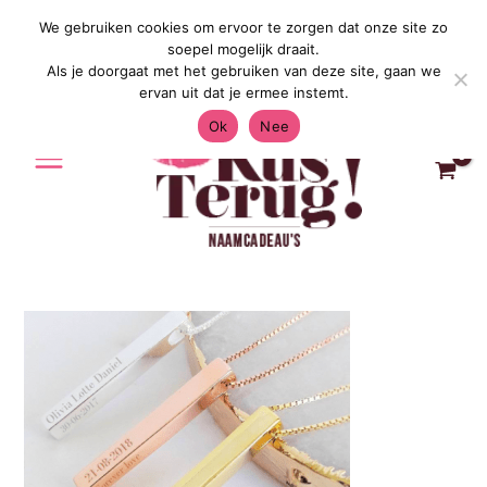
Ga
We gebruiken cookies om ervoor te zorgen dat onze site zo
Gratis Verzending in Nederland & België
naar
soepel mogelijk draait.
de
Als je doorgaat met het gebruiken van deze site, gaan we
inhoud
ervan uit dat je ermee instemt.
Ok
Nee