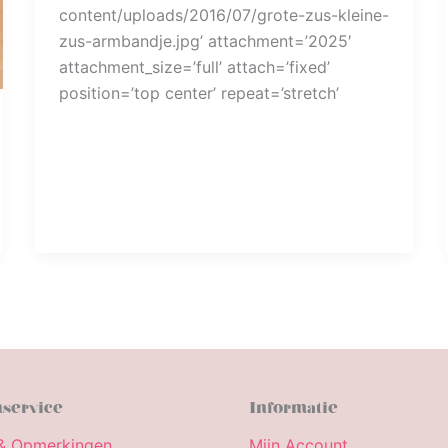
content/uploads/2016/07/grote-zus-kleine-
zus-armbandje.jpg’ attachment=’2025′
attachment_size=’full’ attach=’fixed’
position=’top center’ repeat=’stretch’
service
Informatie
& Opmerkingen
Mijn Account