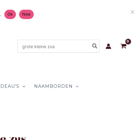
is Verzending in Nederland & België 4.7/5 op
.
Ok
Nee
Zoeken
naar:
DEAU’S
NAAMBORDEN
e zus