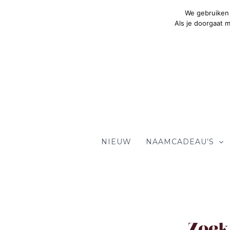
Ga
We gebruiken 
naar
Als je doorgaat 
de
inhoud
NIEUW
NAAMCADEAU’S
Zoek