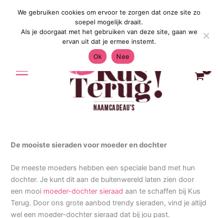
Ga
We gebruiken cookies om ervoor te zorgen dat onze site zo
Gratis Verzending in Nederland & België 4
naar
soepel mogelijk draait.
de
Als je doorgaat met het gebruiken van deze site, gaan we
inhoud
ervan uit dat je ermee instemt.
Ok
Nee
De mooiste sieraden voor moeder en dochter
De meeste moeders hebben een speciale band met hun
dochter. Je kunt dit aan de buitenwereld laten zien door
een mooi
moeder-dochter sieraad
aan te schaffen bij Kus
Terug. Door ons grote aanbod trendy sieraden, vind je altijd
wel een moeder-dochter sieraad dat bij jou past.