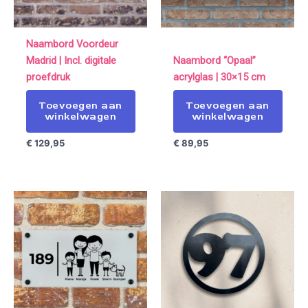
Naambord Voordeur
Madrid | Incl. digitale
Naambord “Opaal”
proefdruk
acrylglas | 30×15 cm
Toevoegen aan
Toevoegen aan
winkelwagen
winkelwagen
€
129,95
€
89,95