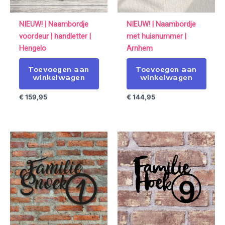
NIEUW! | Naambordje
NIEUW! | Naambordje
voordeur | handletter |
met huisnummer |
Hengelo
Arnhem
Toevoegen aan
Toevoegen aan
winkelwagen
winkelwagen
€
159,95
€
144,95