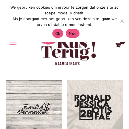
Ga
We gebruiken cookies om ervoor te zorgen dat onze site zo
Gratis Verzending in Nederland & België 
naar
soepel mogelijk draait.
de
Als je doorgaat met het gebruiken van deze site, gaan we
inhoud
ervan uit dat je ermee instemt.
Ok
Nee