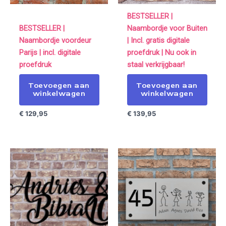
BESTSELLER |
BESTSELLER |
Naambordje voor Buiten
Naambordje voordeur
| Incl. gratis digitale
Parijs | incl. digitale
proefdruk | Nu ook in
proefdruk
staal verkrijgbaar!
Toevoegen aan
Toevoegen aan
winkelwagen
winkelwagen
€
129,95
€
139,95