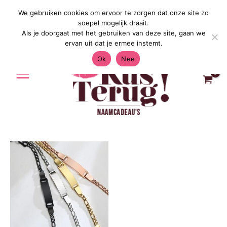
Ga
We gebruiken cookies om ervoor te zorgen dat onze site zo
Gratis Verzending in Nederland & België 4.7
naar
soepel mogelijk draait.
de
Als je doorgaat met het gebruiken van deze site, gaan we
inhoud
ervan uit dat je ermee instemt.
Ok
Nee